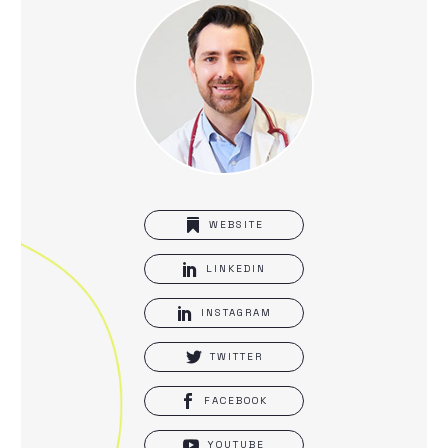

WEBSITE

LINKEDIN

INSTAGRAM

TWITTER

FACEBOOK

YOUTUBE