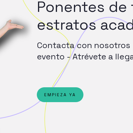
Ponentes
de
estratos
aca
Contacta
con
nosotros
evento
-
Atrévete
a
lleg
EMPIEZA YA