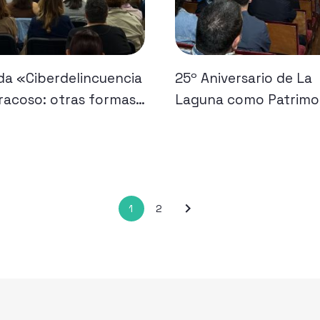
da «Ciberdelincuencia
25º Aniversario de La
racoso: otras formas
Laguna como Patrimo
lencia machista»
la Humanidad
1
2