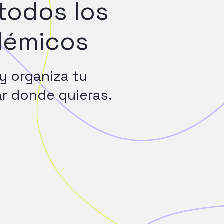
todos
los
démicos
y
organiza
tu
ar
donde
quieras.