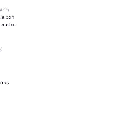
r la
lla con
evento.
a
rno: