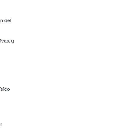
n del
vas, y
ísico
en